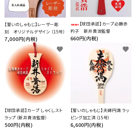
【球団承認】カープ必勝赤
【誓いのしゃもじ】レーザー彫
杓子 新井貴浩監督
刻 オリジナルデザイン （15号）
660円(内税)
7,000円(内税)
favorite
favorite
【球団承認】カープ しゃくしスト
【誓いのしゃもじ】夫婦円満 ラッ
ラップ（新井貴浩監督）
ピング加工済（15号）
500円(内税)
6,600円(内税)