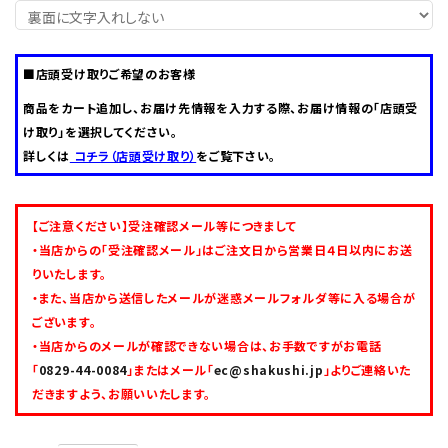
■店頭受け取りご希望のお客様
0829-44-0084
call
schedule
営業時間 - 10:00～16:30（定休日 - 水曜日）
商品をカート追加し、お届け先情報を入力する際、お届け情報の「店頭受
け取り」を選択してください。
詳しくは
コチラ（店頭受け取り）
をご覧下さい。
【ご注意ください】受注確認メール等につきまして
・当店からの「受注確認メール」はご注文日から営業日４日以内にお送
りいたします。
・また、当店から送信したメールが迷惑メールフォルダ等に入る場合が
ございます。
・当店からのメールが確認できない場合は、お手数ですがお電話
「
0829-44-0084
」またはメール「
ec@shakushi.jp
」よりご連絡いた
だきますよう、お願いいたします。