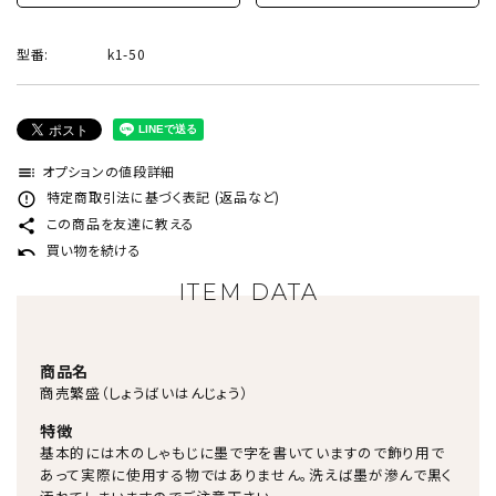
型番:
k1-50
オプションの値段詳細
toc
特定商取引法に基づく表記 (返品など)
error_outline
この商品を友達に教える
share
買い物を続ける
undo
ITEM DATA
商品名
商売繁盛（しょうばいはんじょう）
特徴
基本的には木のしゃもじに墨で字を書いていますので飾り用で
あって実際に使用する物ではありません。洗えば墨が滲んで黒く