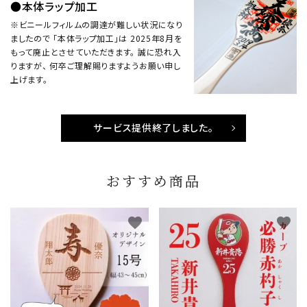
●本体ラップ加工
※ビニールフィルムの調達が難しい状況になり
ましたので 「本体ラップ加工」は 2025年8月を
もって廃止とさせていただきます。 誠に恐れ入
りますが、 何卒ご理解賜りますようお願い申し
上げます。
サービス提供終了しました。
おすすめ商品
favorite
favorite