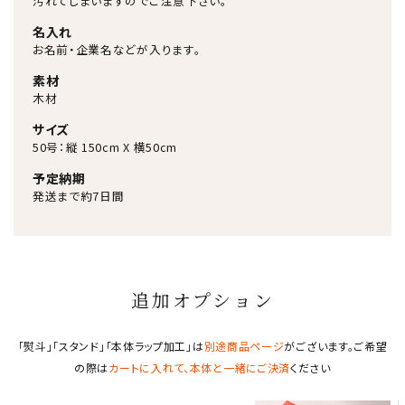
汚れてしまいますのでご注意下さい。
名入れ
お名前・企業名などが入ります。
素材
木材
サイズ
50号：縦 150cm X 横50cm
予定納期
発送まで約7日間
追加オプション
「熨斗」「スタンド」「本体ラップ加工」は
別途商品ページ
がございます。ご希望
の際は
カートに入れて、本体と一緒にご決済
ください