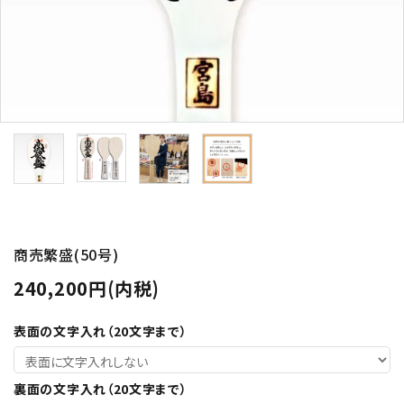
オーダーしゃもじ制作事例
お買い物ガイド
決済・送料
包装について
プライバシーポリシー
特定商取引法について
お問い合わせ
商売繁盛(50号)
240,200円(内税)
ACCOUNT MENU
ようこそ ゲスト 様
表面の文字入れ（20文字まで）
meeting_room
person
ログイン
新規会員登録
裏面の文字入れ（20文字まで）