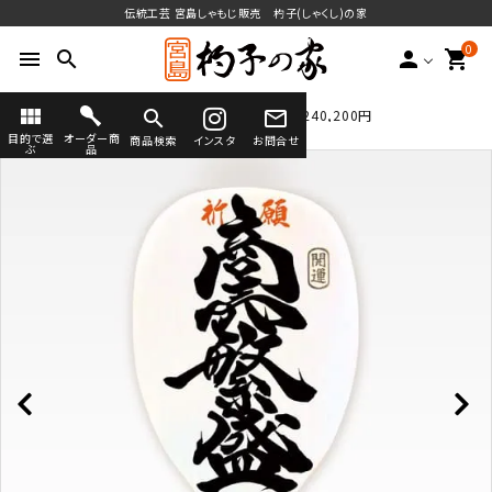
伝統工芸 宮島しゃもじ販売 杓子(しゃくし)の家
0
menu
search
person
shopping_cart
view_module
search
mail_outline
TOP
看板杓子
50号(150cm×50cm) 240,200円
送料無料
目的で選
オーダー商
商品検索
インスタ
お問合せ
ぶ
品
search
ラインナップ
オーダーしゃもじ
オーダーしゃもじとは
(フルオーダー・セミオーダー)
宮島のしゃもじについて