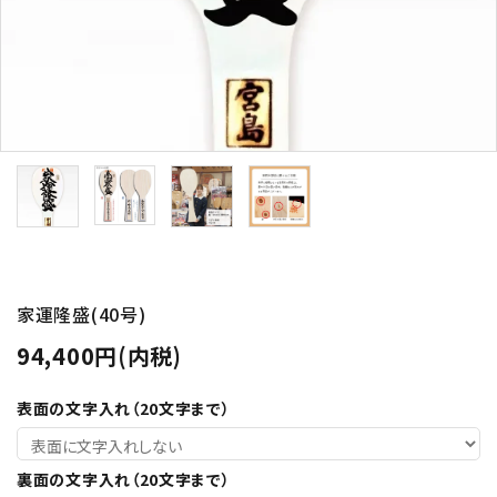
オーダーしゃもじ制作事例
お買い物ガイド
決済・送料
包装について
プライバシーポリシー
特定商取引法について
お問い合わせ
家運隆盛(40号)
94,400円(内税)
ACCOUNT MENU
ようこそ ゲスト 様
表面の文字入れ（20文字まで）
meeting_room
person
ログイン
新規会員登録
裏面の文字入れ（20文字まで）