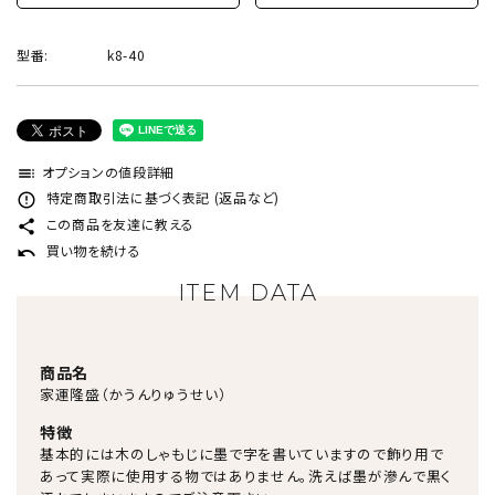
型番:
k8-40
オプションの値段詳細
toc
特定商取引法に基づく表記 (返品など)
error_outline
この商品を友達に教える
share
買い物を続ける
undo
ITEM DATA
商品名
家運隆盛（かうんりゅうせい）
特徴
基本的には木のしゃもじに墨で字を書いていますので飾り用で
あって実際に使用する物ではありません。洗えば墨が滲んで黒く