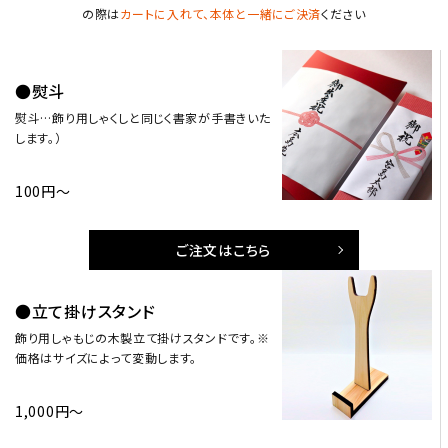
の際は
カートに入れて、本体と一緒にご決済
ください
●熨斗
熨斗…飾り用しゃくしと同じく書家が手書きいた
します。）
100円～
ご注文はこちら
●立て掛けスタンド
飾り用しゃもじの木製立て掛けスタンドです。※
価格はサイズによって変動します。
1,000円～