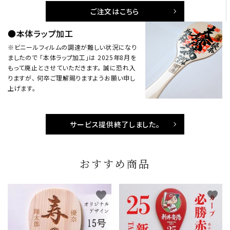
ご注文はこちら
●本体ラップ加工
※ビニールフィルムの調達が難しい状況になり
ましたので 「本体ラップ加工」は 2025年8月を
もって廃止とさせていただきます。 誠に恐れ入
りますが、 何卒ご理解賜りますようお願い申し
上げます。
サービス提供終了しました。
おすすめ商品
favorite
favorite