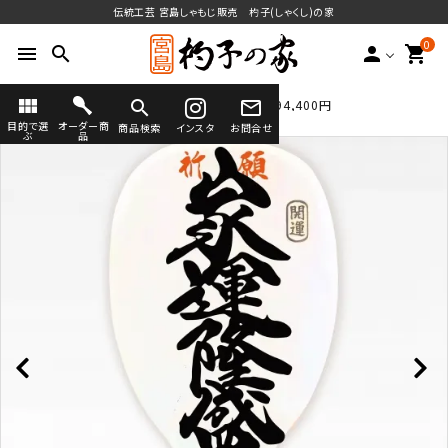
伝統工芸 宮島しゃもじ販売 杓子(しゃくし)の家
0
menu
search
person
shopping_cart
view_module
search
mail_outline
TOP
看板杓子
40号(120cm×40cm) 94,400円
送料無料
目的で選
オーダー商
商品検索
インスタ
お問合せ
ぶ
品
search
ラインナップ
オーダーしゃもじ
オーダーしゃもじとは
(フルオーダー・セミオーダー)
宮島のしゃもじについて