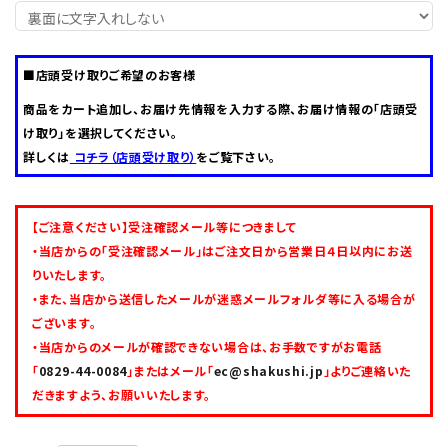
■店頭受け取りご希望のお客様
0829-44-0084
call
schedule
営業時間 - 10:00～16:30（定休日 - 水曜日）
商品をカート追加し、お届け先情報を入力する際、お届け情報の「店頭受
け取り」を選択してください。
詳しくは
コチラ（店頭受け取り）
をご覧下さい。
【ご注意ください】受注確認メール等につきまして
・当店からの「受注確認メール」はご注文日から営業日４日以内にお送
りいたします。
・また、当店から送信したメールが迷惑メールフォルダ等に入る場合が
ございます。
・当店からのメールが確認できない場合は、お手数ですがお電話
「
0829-44-0084
」またはメール「
ec@shakushi.jp
」よりご連絡いた
だきますよう、お願いいたします。