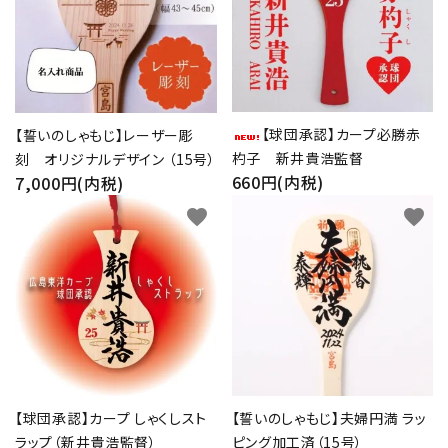
【球団承認】カープ必勝赤
【誓いのしゃもじ】レーザー彫
杓子 新井貴浩監督
刻 オリジナルデザイン （15号）
660円(内税)
7,000円(内税)
favorite
favorite
【球団承認】カープ しゃくしスト
【誓いのしゃもじ】夫婦円満 ラッ
ラップ（新井貴浩監督）
ピング加工済（15号）