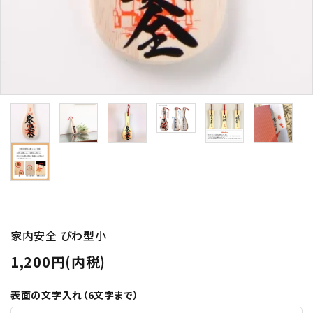
オーダーしゃもじ制作事例
お買い物ガイド
決済・送料
包装について
プライバシーポリシー
特定商取引法について
お問い合わせ
ACCOUNT MENU
家内安全 びわ型小
ようこそ ゲスト 様
1,200円(内税)
meeting_room
person
ログイン
新規会員登録
表面の文字入れ（6文字まで）