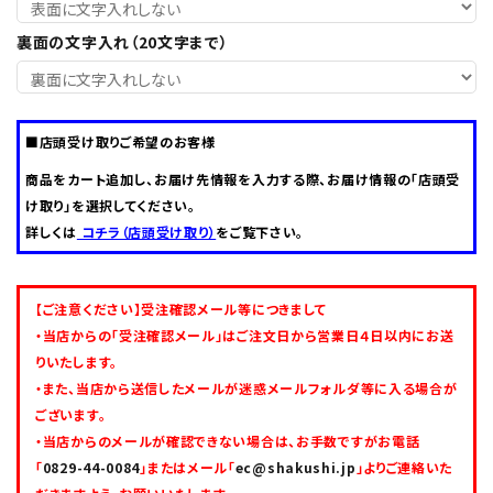
裏面の文字入れ（20文字まで）
0829-44-0084
call
schedule
営業時間 - 10:00～16:30（定休日 - 水曜日）
■店頭受け取りご希望のお客様
商品をカート追加し、お届け先情報を入力する際、お届け情報の「店頭受
け取り」を選択してください。
詳しくは
コチラ（店頭受け取り）
をご覧下さい。
【ご注意ください】受注確認メール等につきまして
・当店からの「受注確認メール」はご注文日から営業日４日以内にお送
りいたします。
・また、当店から送信したメールが迷惑メールフォルダ等に入る場合が
ございます。
・当店からのメールが確認できない場合は、お手数ですがお電話
「
0829-44-0084
」またはメール「
ec@shakushi.jp
」よりご連絡いた