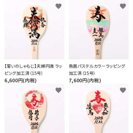
favorite
favorite
【誓いのしゃもじ】夫婦円満 ラッ
鳥居パステルカラーラッピング
ピング加工済（15号）
加工済（15号）
6,600円(内税)
7,600円(内税)
favorite
favorite