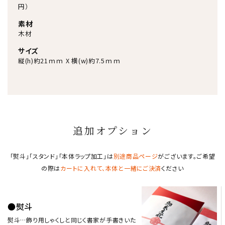
円）
素材
木材
サイズ
縦(h)約21ｍｍ X 横(w)約7.5ｍｍ
追加オプション
「熨斗」「スタンド」「本体ラップ加工」は
別途商品ページ
がございます。ご希望
の際は
カートに入れて、本体と一緒にご決済
ください
●熨斗
熨斗…飾り用しゃくしと同じく書家が手書きいた