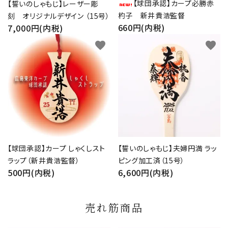
【球団承認】カープ必勝赤
【誓いのしゃもじ】レーザー彫
杓子 新井貴浩監督
刻 オリジナルデザイン （15号）
660円(内税)
7,000円(内税)
favorite
favorite
【球団承認】カープ しゃくしスト
【誓いのしゃもじ】夫婦円満 ラッ
ラップ（新井貴浩監督）
ピング加工済（15号）
500円(内税)
6,600円(内税)
売れ筋商品