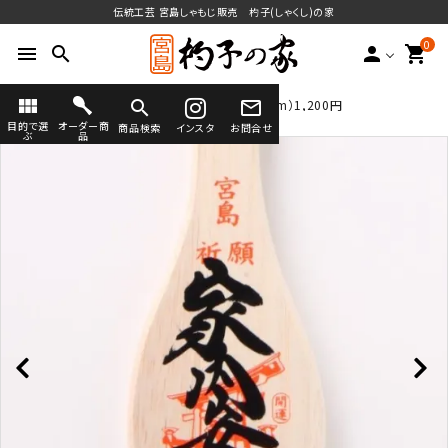
伝統工芸 宮島しゃもじ販売 杓子(しゃくし)の家
0
menu
search
person
shopping_cart
view_module
search
mail_outline
TOP
看板杓子
びわ型小（21cm×7.5cm）1,200円
送料無料
目的で選
オーダー商
商品検索
インスタ
お問合せ
ぶ
品
search
ラインナップ
オーダーしゃもじ
オーダーしゃもじとは
(フルオーダー・セミオーダー)
宮島のしゃもじについて