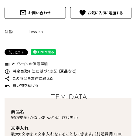
mail_outline
favorite
お問い合わせ
型番:
bws-ka
オプションの値段詳細
toc
特定商取引法に基づく表記 (返品など)
error_outline
この商品を友達に教える
share
買い物を続ける
undo
ITEM DATA
商品名
家内安全（かないあんぜん） びわ型小
文字入れ
最大6文字まで文字入れをすることもできます。（別途費用+300