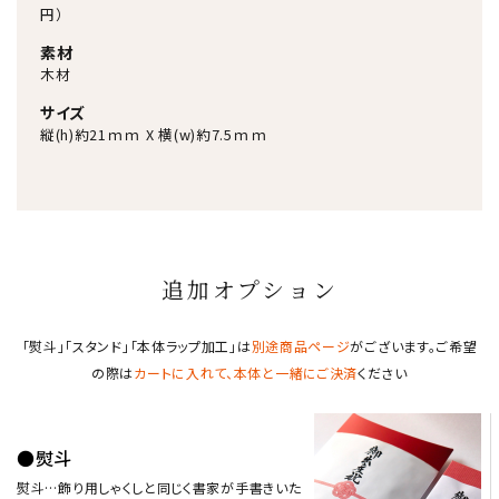
円）
素材
木材
サイズ
縦(h)約21ｍｍ X 横(w)約7.5ｍｍ
追加オプション
「熨斗」「スタンド」「本体ラップ加工」は
別途商品ページ
がございます。ご希望
の際は
カートに入れて、本体と一緒にご決済
ください
●熨斗
熨斗…飾り用しゃくしと同じく書家が手書きいた