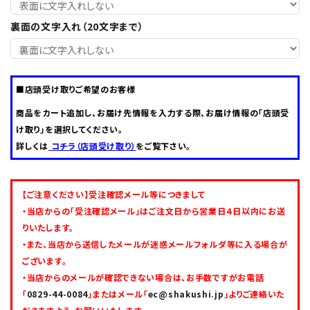
裏面の文字入れ（20文字まで）
0829-44-0084
call
schedule
営業時間 - 10:00～16:30（定休日 - 水曜日）
■店頭受け取りご希望のお客様
商品をカート追加し、お届け先情報を入力する際、お届け情報の「店頭受
け取り」を選択してください。
詳しくは
コチラ（店頭受け取り）
をご覧下さい。
【ご注意ください】受注確認メール等につきまして
・当店からの「受注確認メール」はご注文日から営業日４日以内にお送
りいたします。
・また、当店から送信したメールが迷惑メールフォルダ等に入る場合が
ございます。
・当店からのメールが確認できない場合は、お手数ですがお電話
「
0829-44-0084
」またはメール「
ec@shakushi.jp
」よりご連絡いた