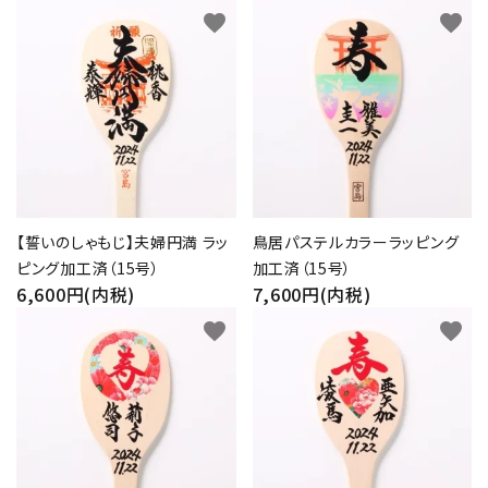
favorite
favorite
【誓いのしゃもじ】夫婦円満 ラッ
鳥居パステルカラーラッピング
ピング加工済（15号）
加工済（15号）
6,600円(内税)
7,600円(内税)
favorite
favorite