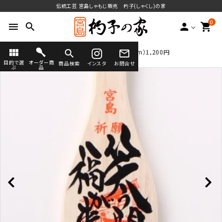
伝統工芸 宮島しゃもじ販売 杓子(しゃくし)の家
0
menu
search
person
shopping_cart
view_module
search
mail_outline
TOP
看板杓子
びわ型小（21cm×7.5cm）1,200円
送料無料
目的で選
オーダー商
商品検索
インスタ
お問合せ
ぶ
品
search
ラインナップ
オーダーしゃもじ
オーダーしゃもじとは
(フルオーダー・セミオーダー)
宮島のしゃもじについて