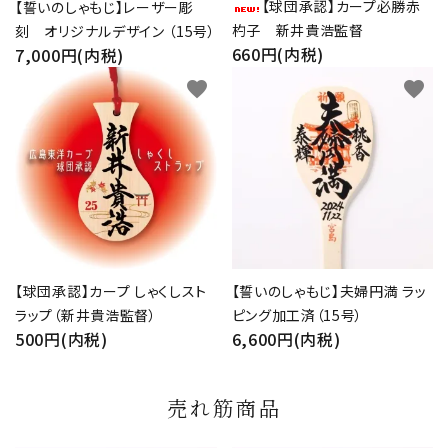
【球団承認】カープ必勝赤
【誓いのしゃもじ】レーザー彫
杓子 新井貴浩監督
刻 オリジナルデザイン （15号）
660円(内税)
7,000円(内税)
favorite
favorite
【球団承認】カープ しゃくしスト
【誓いのしゃもじ】夫婦円満 ラッ
ラップ（新井貴浩監督）
ピング加工済（15号）
500円(内税)
6,600円(内税)
売れ筋商品