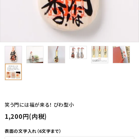
オーダーしゃもじ制作事例
お買い物ガイド
決済・送料
包装について
プライバシーポリシー
特定商取引法について
お問い合わせ
ACCOUNT MENU
笑う門には福が来る！ びわ型小
ようこそ ゲスト 様
1,200円(内税)
meeting_room
person
ログイン
新規会員登録
表面の文字入れ（6文字まで）