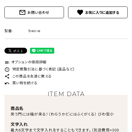
mail_outline
favorite
お問い合わせ
型番:
bws-w
オプションの値段詳細
toc
特定商取引法に基づく表記 (返品など)
error_outline
この商品を友達に教える
share
買い物を続ける
undo
ITEM DATA
商品名
笑う門には福が来る！（わらうかどにはふくがくる） びわ型小
文字入れ
最大6文字まで文字入れをすることもできます。（別途費用+300