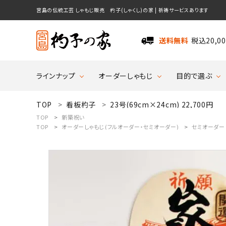
宮島の伝統工芸 しゃもじ販売 杓子(しゃくし)の家 | 祈祷サービスあります
送料無料
税込20,
ラインナップ
オーダーしゃもじ
目的で選ぶ
送料無料
TOP
看板杓子
23号(69cm×24cm) 22,700円
TOP
新築祝い
TOP
オーダーしゃもじ(フルオーダー・セミオーダー)
セミオーダー
search
ラインナップ
オーダーしゃもじ
オーダーしゃもじとは