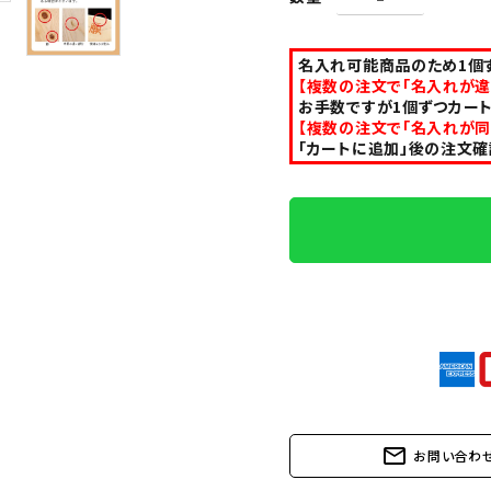
名入れ可能商品のため1個ず
【複数の注文で「名入れが違
お手数ですが1個ずつカート
【複数の注文で「名入れが同
「カートに追加」後の注文
mail_outline
お問い合わ