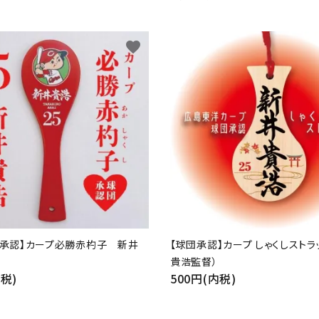
favorite
団承認】カープ必勝赤杓子 新井
【球団承認】カープ しゃくしストラ
貴浩監督）
内税)
500円(内税)