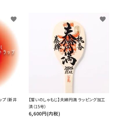
favorite
favorite
ップ（新井
【誓いのしゃもじ】夫婦円満 ラッピング加工
済（15号）
6,600円(内税)