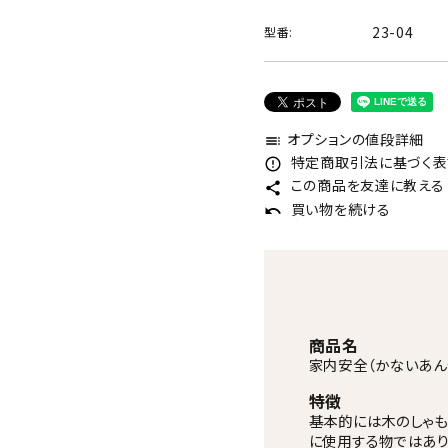
23-04
型番:
オプションの値段詳細
toc
特定商取引法に基づく表記
error_outline
この商品を友達に教える
share
買い物を続ける
undo
商品名
家内安全（かないあん
特徴
基本的には木のしゃも
に使用する物ではあり