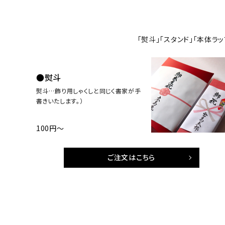
「熨斗」「スタンド」「本体ラ
●熨斗
熨斗…飾り用しゃくしと同じく書家が手
書きいたします。）
100円～
ご注文はこちら