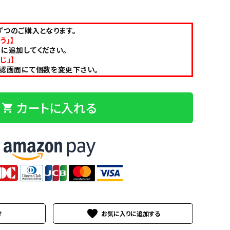
つのご購入となります。
う」】
に追加してください。
じ」】
確認画面にて個数を変更下さい。
カートに入れる
shopping_cart
favorite
せ