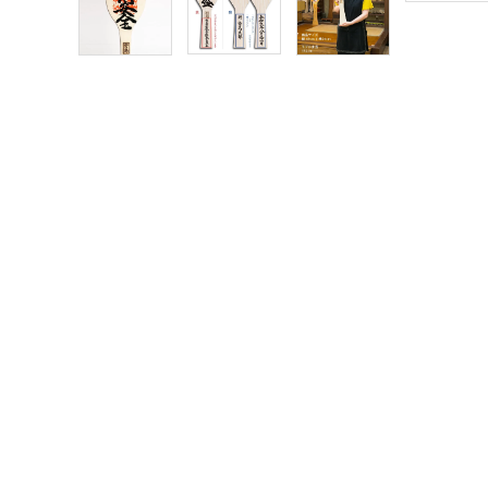
meeting_room
person
ログイン
新規会員登録
0829-44-0084
call
schedule
営業時間 - 10:00～16:30（定休日 - 水曜日）