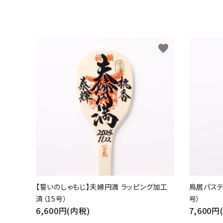
favorite
【誓いのしゃもじ】夫婦円満 ラッピング加工
鳥居パステ
済（15号）
号）
6,600円(内税)
7,600円