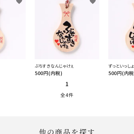
favorite
favorite
ぶちすきなんじゃけぇ
ずっといっし
500円(内税)
500円(内税
1
全4件
他の商品を探す