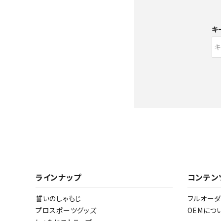
meeting_room
person
ログイン
新規会員登録
キ
0829-44-0084
call
schedule
営業時間 - 10:00～16:30（定休日 - 水曜日）
キーワード
ラインナップ
コンテン
誓いのしゃもじ
フルオー
プロスポーツグッズ
OEMにつ
カテゴリー