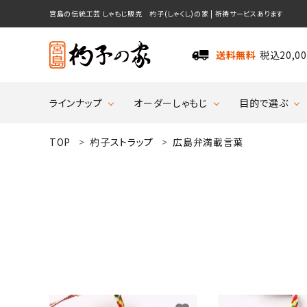
宮島の伝統工芸 しゃもじ販売 杓子(しゃくし)の家 | 祈祷サービスあります
送料無料
税込20,
ラインナップ
オーダーしゃもじ
目的で選ぶ
送料無料
TOP
杓子ストラップ
広島弁満載言葉
search
ラインナップ
オーダーしゃもじ
オーダーしゃもじとは