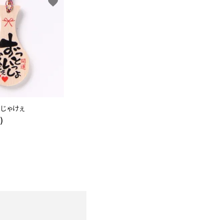
favorite
ょじゃけぇ
)