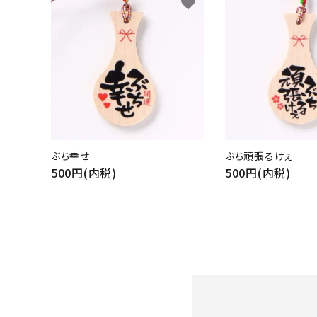
favorite
(フルオーダー・セミオーダー)
宮島のしゃもじについて
オーダーしゃもじ制作事例
お買い物ガイド
決済・送料
ぶち幸せ
ぶち頑張るけぇ
500円(内税)
500円(内税)
包装について
プライバシーポリシー
特定商取引法について
お問い合わせ
ACCOUNT MENU
ようこそ ゲスト 様